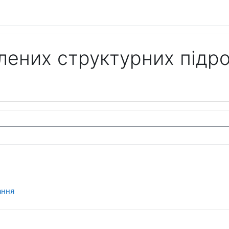
ених структурних підро
ання