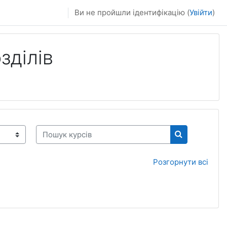
Ви не пройшли ідентифікацію (
Увійти
)
зділів
Пошук курсів
Пошук курсі
Розгорнути всі