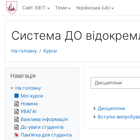
Перейти до головного вмісту
Сайт ЗІЕІТ
Теми
Українська ‎(uk)‎
Система ДО відокремл
На головну
Курси
Пропустити Навігація
Навігація
Категорії курсів
На головну
Мої курси
Новини
Дисципліни
УВАГА!
Вступні випробув
Важлива інформація
До уваги студентів
Пам'ятка для студента