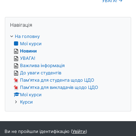
УВАГА! →
Пропустити Навігація
Навігація
На головну
Мої курси
Новини
УВАГА!
Важлива інформація
До уваги студентів
Пам'ятка для студента щодо ЦДО
Пам'ятка для викладачів щодо ЦДО
Мої курси
Курси
Ви не пройшли ідентифікацію (
Увійти
)