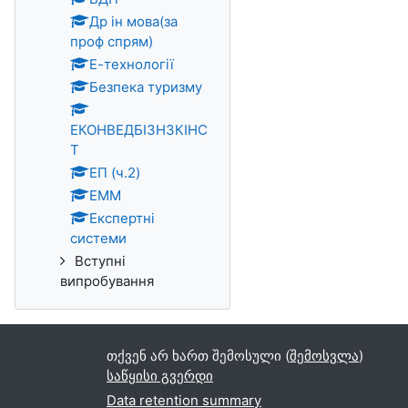
Др ін мова(за
проф спрям)
Е-технології
Безпека туризму
ЕКОНВЕДБІЗН3КІНС
Т
ЕП (ч.2)
ЕММ
Експертні
системи
Вступні
випробування
თქვენ არ ხართ შემოსული (
შემოსვლა
)
საწყისი გვერდი
Data retention summary