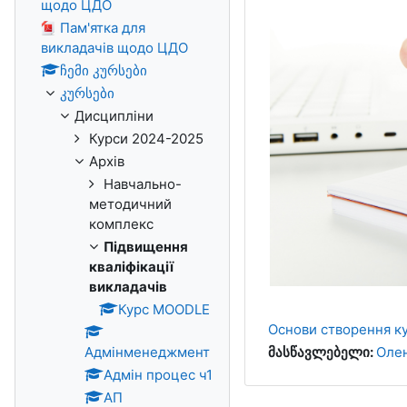
щодо ЦДО
Пам'ятка для
викладачів щодо ЦДО
ჩემი კურსები
კურსები
Дисципліни
Курси 2024-2025
Архів
Навчально-
методичний
комплекс
Підвищення
кваліфікації
викладачів
Курс MOODLE
Основи створення к
მასწავლებელი:
Олен
Адмінменеджмент
Адмін процес ч1
АП