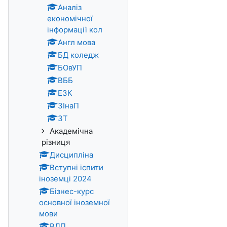
Аналіз
економічної
інформації кол
Англ мова
БД коледж
БОвУП
ВББ
ЕЗК
ЗІнаП
ЗТ
Академічна
різниця
Дисципліна
Вступні іспити
іноземці 2024
Бізнес-курс
основної іноземної
мови
ВДП