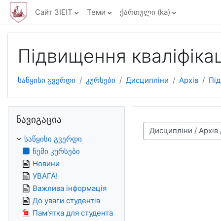
გადადი მთავარ შინაარსზე
Сайт ЗІЕІТ
Теми
ქართული ‎(ka)‎
Підвищення кваліфікац
საწყისი გვერდი
კურსები
Дисципліни
Архів
Під
გამოტოვე ნავიგაცია
ნავიგაცია
კურსების კატეგორიები
საწყისი გვერდი
ჩემი კურსები
Новини
УВАГА!
Важлива інформація
До уваги студентів
Пам'ятка для студента