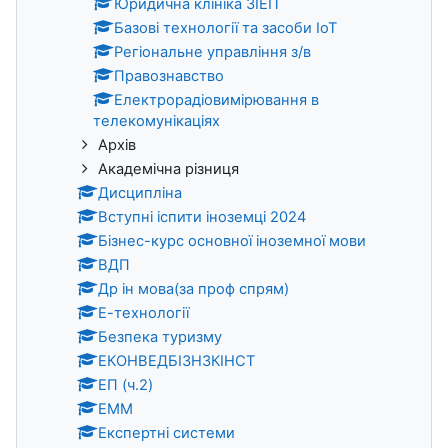
Юридична клініка ЗІЕІТ
Базові технології та засоби ІоТ
Регіональне управління з/в
Правознавство
Електрорадіовимірювання в
телекомунікаціях
Архів
Академічна різниця
Дисципліна
Вступні іспити іноземці 2024
Бізнес-курс основної іноземної мови
ВДП
Др ін мова(за проф спрям)
Е-технології
Безпека туризму
ЕКОНВЕДБІЗН3КІНСТ
ЕП (ч.2)
ЕММ
Експертні системи