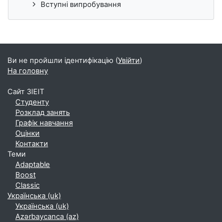
Вступні випробування
Ви не пройшли ідентифікацію (
Увійти
)
На головну
Сайт ЗІЕІТ
Студенту
Розклад занять
Графік навчання
Оцінки
Контакти
Теми
Adaptable
Boost
Classic
Українська ‎(uk)‎
Українська ‎(uk)‎
Azərbaycanca ‎(az)‎