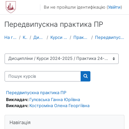
Перейти до головного вмісту
Ви не пройшли ідентифікацію (
Увійти
)
Передвипускна практика ПР
На головну
Курси
Дисципліни
Курси 2024-2025
Практика 24-25
Передвипускна практика ПР
Категорії курсів
Пошук курсів
Пошук курсів
Передвипускна практика ПР
Викладач:
Гулєвська Ганна Юріївна
Викладач:
Костроміна Олена Георгіївна
Пропустити Навігація
Навігація