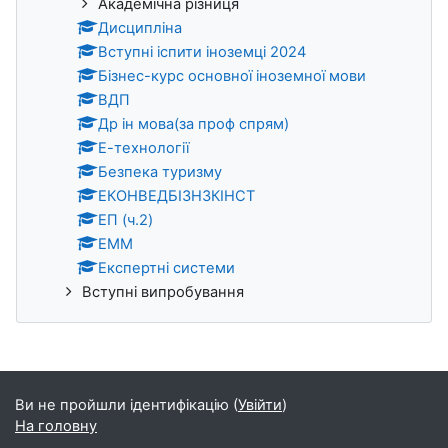
Академічна різниця
Дисципліна
Вступні іспити іноземці 2024
Бізнес-курс основної іноземної мови
ВДП
Др ін мова(за проф спрям)
Е-технології
Безпека туризму
ЕКОНВЕДБІЗН3КІНСТ
ЕП (ч.2)
ЕММ
Експертні системи
Вступні випробування
Ви не пройшли ідентифікацію (
Увійти
)
На головну